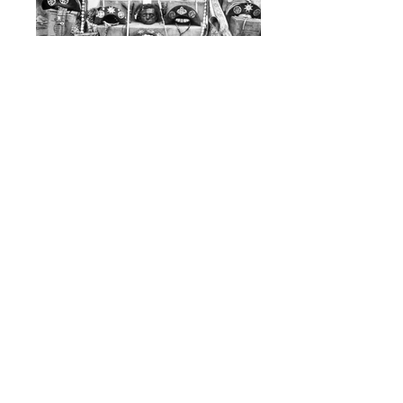
Fonctions :
Conception du projet
Recherche historique et iconographique
Commissariat d’exposition
Production internationale
Coordination de production
Direction d'ouvrage (catalogue)
Oeuvres :
90 photographies (tirages
argentiques modernes) et documents.
Montpellier
La Galerie Photo, (6 juin - 9 septembre