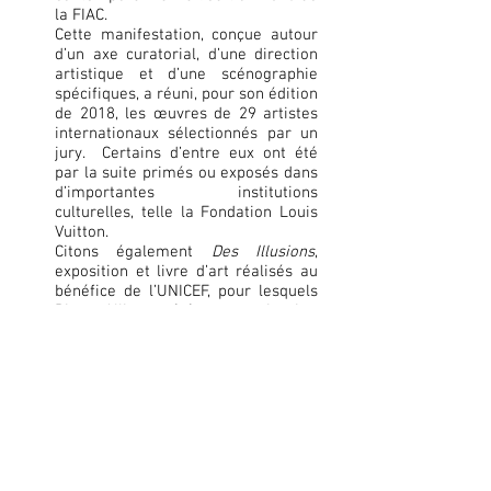
la FIAC.
Cette manifestation, conçue autour
d’un axe curatorial, d’une direction
artistique et d’une scénographie
spécifiques, a réuni, pour son édition
de 2018, les œuvres de 29 artistes
internationaux sélectionnés par un
jury. Certains d’entre eux ont été
par la suite primés ou exposés dans
d’importantes institutions
culturelles, telle la Fondation Louis
Vuitton.
Citons également
Des Illusions
,
exposition et livre d’art réalisés au
bénéfice de l’UNICEF, pour lesquels
Pierre Allizan a été co-commissaire,
co-producteur et co-directeur
d’ouvrage. Ce projet, qui a réuni les
œuvres de Thiago Berzoini, François
Grivelet, Liu Guangli, Tony
Jouanneau, Inès Leroy Galan, Gao
Lei, Leyokki, Romuald Martin,
Orlando Pereira dos Santos et Raom
& Loba a été présenté dans la
galerie Le Purgatoire - 54 Paradis,