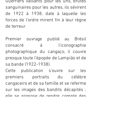
Guerriers vaillants pour les uns, brutes
sanguinaires pour les autres, ils sévirent
de 1922 à 1938, date à laquelle les
forces de l’ordre mirent fin à leur règne
de terreur.
Premier ouvrage publié au Brésil
consacré à l’iconographie
photographique du cangaço, il couvre
presque toute l’épopée de Lampião et de
sa bande
(1922-1938)
.
Cette publication s’ouvre sur les
premiers portraits du célèbre
cangaceiro et de sa famille et se referme
sur les images des bandits décapités ;
elle se propose de rendre compte des
multiples appropriations dont l’image
photographique peut faire l’objet, tantôt
au service du pouvoir en place, tantôt au
service de la subversion, allant jusqu’à
servir à l’élaboration de mythes qui sont