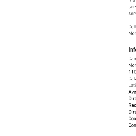
mul
ser
ser
Cet
Mon
In
Can
Mon
110
Cat
Lat
Ave
Dir
Rec
Dir
Coo
Con