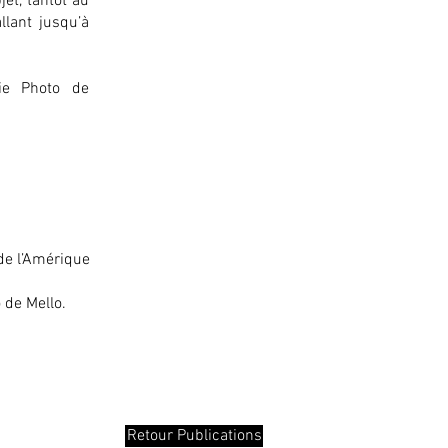
et, tantôt au
llant jusqu’à
rie Photo de
 de l’Amérique
de Mello.
Retour Publications