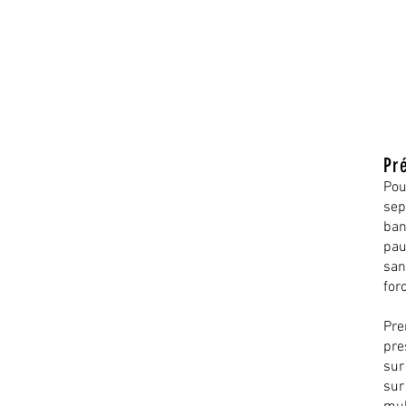
Pr
Pou
sep
ban
pau
san
for
Pre
pre
sur
sur