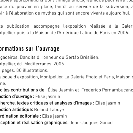
tiples appropriations dont l’image photographique peut faire l’obj
vice du pouvoir en place, tantôt au service de la subversion, a
vir à l’élaboration de mythes qui sont encore vivants aujourd’hui.
te publication, accompagne l’exposition réalisée à la Gale
tpellier puis à la Maison de l’Amérique Latine de Paris en 2006.
formations sur l'ouvrage
gaceiros. Bandits d’Honneur du Sertão Brésilien.
tpellier, éd. Mediterranes, 2006.
 pages. 80 illustrations.
alogue d’exposition, Montpellier, La Galerie Photo et Paris, Maison
ine.
c les contributions de :
Élise Jasmin et Frederico Pernambucano 
ection d’ouvrage :
Élise jasmin
herche, textes critiques et analyses d’images :
Élise jasmin
ection artistique:
Roland Laboye
rdination éditoriale :
Elise jasmin
ception et réalisation graphiques:
Jean-Jacques Gonod